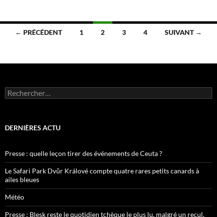
Navigation
← PRÉCÉDENT
1
2
3
4
SUIVANT →
des
articles
Rechercher :
DERNIÈRES ACTU
Presse : quelle leçon tirer des événements de Ceuta ?
Le Safari Park Dvůr Králové compte quatre rares petits canards à
ailes bleues
Météo
Presse : Blesk reste le quotidien tchèque le plus lu, malgré un recul,