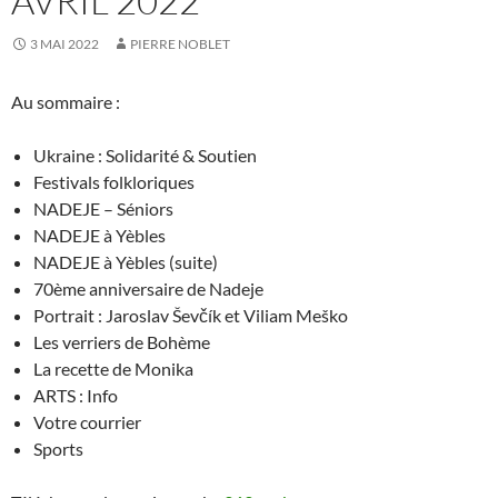
AVRIL 2022
3 MAI 2022
PIERRE NOBLET
Au sommaire :
Ukraine : Solidarité & Soutien
Festivals folkloriques
NADEJE – Séniors
NADEJE à Yèbles
NADEJE à Yèbles (suite)
70ème anniversaire de Nadeje
Portrait : Jaroslav Ševčík et Viliam Meško
Les verriers de Bohème
La recette de Monika
ARTS : Info
Votre courrier
Sports