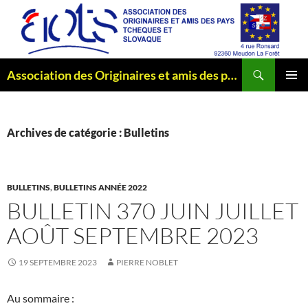
Aller
au
contenu
Recherche
Association des Originaires et amis des pays Tchèques et Slovaque
MENU
PRINCI
Archives de catégorie : Bulletins
BULLETINS
,
BULLETINS ANNÉE 2022
BULLETIN 370 JUIN JUILLET
AOÛT SEPTEMBRE 2023
19 SEPTEMBRE 2023
PIERRE NOBLET
Au sommaire :