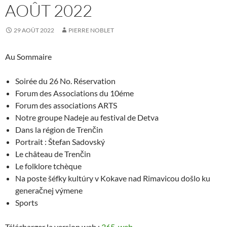
AOÛT 2022
29 AOÛT 2022
PIERRE NOBLET
Au Sommaire
Soirée du 26 No. Réservation
Forum des Associations du 10éme
Forum des associations ARTS
Notre groupe Nadeje au festival de Detva
Dans la région de Trenčin
Portrait : Štefan Sadovský
Le château de Trenčin
Le folklore tchèque
Na poste šéfky kultúry v Kokave nad Rimavicou došlo ku
generačnej výmene
Sports
Télécharger la version web :
365_web