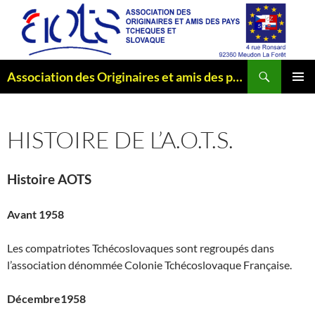
Aller
au
contenu
Recherche
Association des Originaires et amis des pays Tchèques et Slovaque
MENU
PRINCI
HISTOIRE DE L’A.O.T.S.
Histoire AOTS
Avant 1958
Les compatriotes Tchécoslovaques sont regroupés dans
l’association dénommée Colonie Tchécoslovaque Française.
Décembre1958