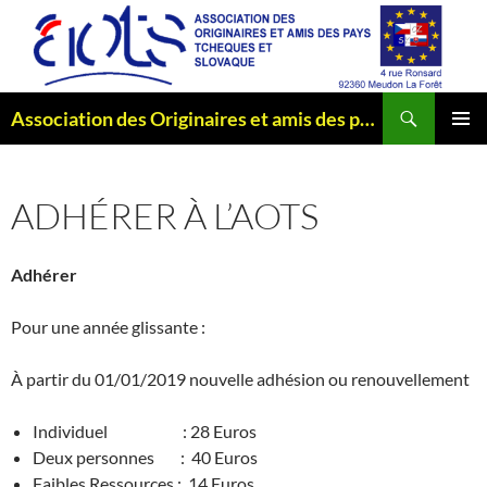
Aller
au
contenu
Recherche
Association des Originaires et amis des pays Tchèques et Slovaque
MENU
PRINCI
ADHÉRER À L’AOTS
Adhérer
Pour une année glissante :
À partir du 01/01/2019 nouvelle adhésion ou renouvellement
Individuel : 28 Euros
Deux personnes : 40 Euros
Faibles Ressources : 14 Euros