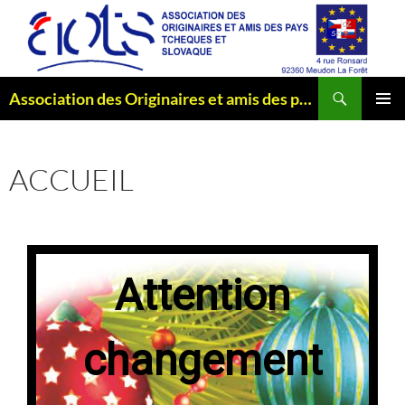
Aller
au
contenu
Recherche
Association des Originaires et amis des pays Tchèques et Slovaque
MENU
PRINCI
ACCUEIL
Attention
changement