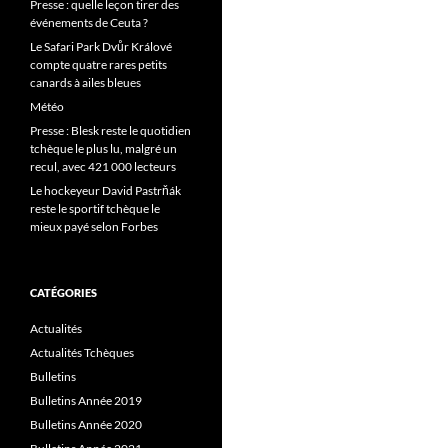
Presse : quelle leçon tirer des
événements de Ceuta ?
Le Safari Park Dvůr Králové
compte quatre rares petits
canards à ailes bleues
Météo
Presse : Blesk reste le quotidien
tchèque le plus lu, malgré un
recul, avec 421 000 lecteurs
Le hockeyeur David Pastrňák
reste le sportif tchèque le
mieux payé selon Forbes
CATÉGORIES
Actualités
Actualités Tchèques
Bulletins
Bulletins Année 2019
Bulletins Année 2020