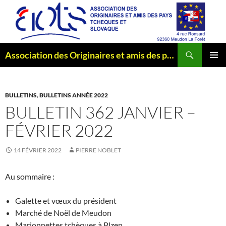
Aller
au
contenu
Recherche
Association des Originaires et amis des pays Tchèques et Slovaque
MENU
PRINCI
BULLETINS
,
BULLETINS ANNÉE 2022
BULLETIN 362 JANVIER –
FÉVRIER 2022
14 FÉVRIER 2022
PIERRE NOBLET
Au sommaire :
Galette et vœux du président
Marché de Noël de Meudon
Marionnettes tchèques à Plzen