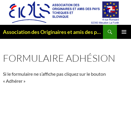
Aller
au
contenu
Recherche
Association des Originaires et amis des pays Tchèques et Slovaque
MENU
PRINCI
FORMULAIRE ADHÉSION
Si le formulaire ne s’affiche pas cliquez sur le bouton
« Adhérer »