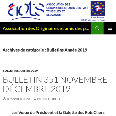
Aller
au
contenu
Recherche
Association des Originaires et amis des pays Tchèques et Slovaque
MENU
PRINCI
Archives de catégorie : Bulletins Année 2019
BULLETINS ANNÉE 2019
BULLETIN 351 NOVEMBRE
DÉCEMBRE 2019
8 JANVIER 2020
PIERRE NOBLET
Les Vœux du Président et la Galette des Rois Chers