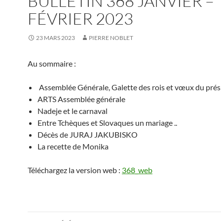
BULLETIN 368 JANVIER –
FÉVRIER 2023
23 MARS 2023
PIERRE NOBLET
Au sommaire :
Assemblée Générale, Galette des rois et vœux du prés
ARTS Assemblée générale
Nadeje et le carnaval
Entre Tchèques et Slovaques un mariage ..
Décès de JURAJ JAKUBISKO
La recette de Monika
Téléchargez la version web :
368_web
Navigation