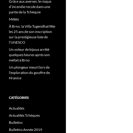
Grâce aux averses, le risque
d’incendie recule dans une
partie de la Tchéquie
Météo
À Brno, la Villa Tugendhat fête
les 25 ans de son inscription
sur la prestigieuse liste de
l’UNESCO
Un voleur de bijoux arrêté
quelques heures après son
méfait à Brno
Un plongeur meurt lors de
l’exploration du gouffre de
Hranice
CATÉGORIES
Actualités
Actualités Tchèques
Bulletins
Bulletins Année 2019