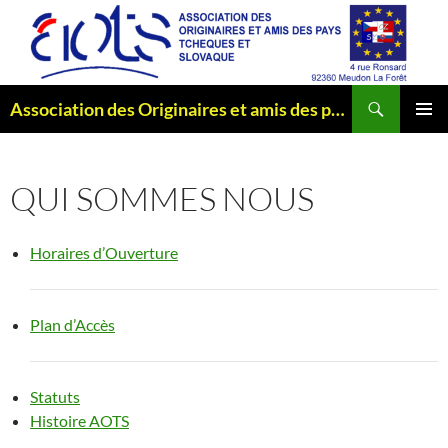
Aller
au
contenu
Recherche
Association des Originaires et amis des pays Tchèques et Slovaque
MENU
PRINCI
QUI SOMMES NOUS
Horaires d’Ouverture
Plan d’Accès
Statuts
Histoire AOTS