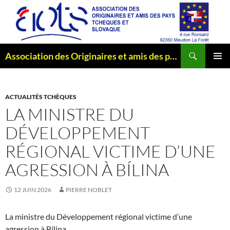
Aller
au
contenu
Recherche
Association des Originaires et amis des pays Tchèques et Slovaque
MENU
PRINCI
ACTUALITÉS TCHÈQUES
LA MINISTRE DU
DÉVELOPPEMENT
RÉGIONAL VICTIME D’UNE
AGRESSION À BÍLINA
12 JUIN 2026
PIERRE NOBLET
La ministre du Développement régional victime d’une
agression à Bílina