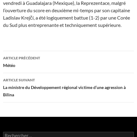
vendredi à Guadalajara (Mexique), la Reprezentace, malgré
l’ouverture du score en deuxième mi-temps par son capitaine
Ladislav Krejčí, a été logiquement battue (1-2) par une Corée
du Sud plus entreprenante et techniquement supérieure.
Navigation
ARTICLE PRÉCÉDENT
des
Météo
articles
ARTICLE SUIVANT
La ministre du Développement régional victime d’une agression à
Bílina
Rechercher :