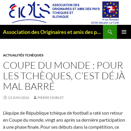
Aller
au
contenu
Recherche
Association des Originaires et amis des pays Tchèques et Slovaque
MENU
PRINCI
ACTUALITÉS TCHÈQUES
COUPE DU MONDE : POUR
LES TCHÈQUES, C’EST DÉJÀ
MAL BARRÉ
12 JUIN 2026
PIERRE NOBLET
L’équipe de République tchèque de football a raté son retour
en Coupe du monde, vingt ans après sa dernière participation
à une phase finale. Pour ses débuts dans la compétition, ce