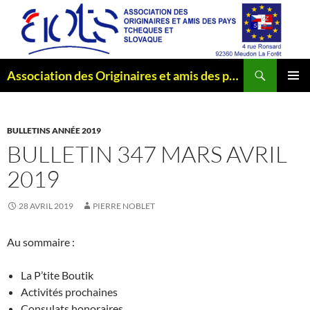
Aller
au
contenu
Recherche
Association des Originaires et amis des pays Tchèques et Slovaque
MENU
PRINCI
BULLETINS ANNÉE 2019
BULLETIN 347 MARS AVRIL
2019
28 AVRIL 2019
PIERRE NOBLET
Au sommaire :
La P’tite Boutik
Activités prochaines
Consulats honoraires