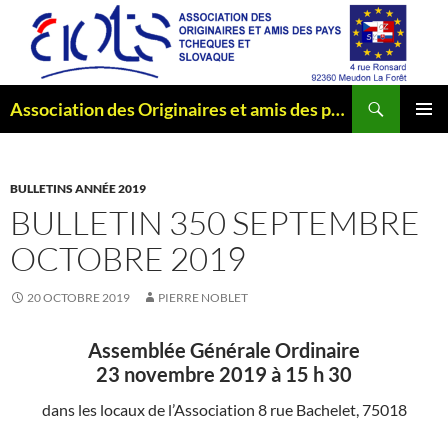
Aller
au
contenu
Recherche
Association des Originaires et amis des pays Tchèques et Slovaque
MENU
PRINCI
BULLETINS ANNÉE 2019
BULLETIN 350 SEPTEMBRE
OCTOBRE 2019
20 OCTOBRE 2019
PIERRE NOBLET
Assemblée Générale Ordinaire
23 novembre 2019 à 15 h 30
dans les locaux de l’Association 8 rue Bachelet, 75018