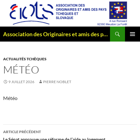
Aller
au
contenu
Recherche
Association des Originaires et amis des pays Tchèques et Slovaque
MENU
PRINCI
ACTUALITÉS TCHÈQUES
MÉTÉO
9 JUILLET 2026
PIERRE NOBLET
Météo
Navigation
ARTICLE PRÉCÉDENT
Le Sénat approuve une réforme de l’aide au logement