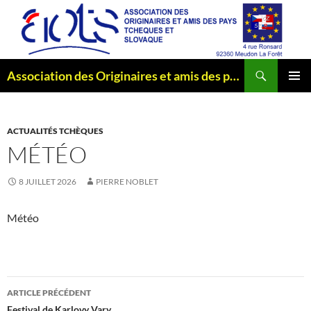
Aller
au
contenu
Recherche
Association des Originaires et amis des pays Tchèques et Slovaque
MENU
PRINCI
ACTUALITÉS TCHÈQUES
MÉTÉO
8 JUILLET 2026
PIERRE NOBLET
Météo
Navigation
ARTICLE PRÉCÉDENT
Festival de Karlovy Vary