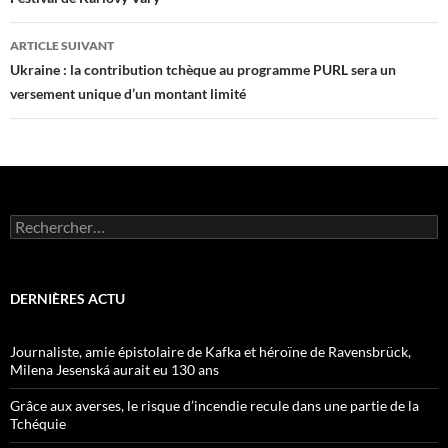
des
articles
ARTICLE SUIVANT
Ukraine : la contribution tchèque au programme PURL sera un
versement unique d’un montant limité
Rechercher :
DERNIÈRES ACTU
Journaliste, amie épistolaire de Kafka et héroïne de Ravensbrück,
Milena Jesenská aurait eu 130 ans
Grâce aux averses, le risque d’incendie recule dans une partie de la
Tchéquie