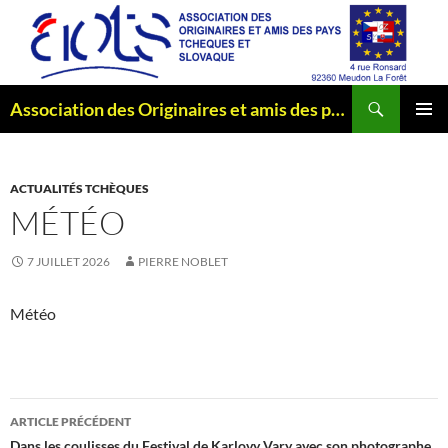
Aller
au
contenu
Recherche
Association des Originaires et amis des pays Tchèques et Slovaque
MENU
PRINCI
ACTUALITÉS TCHÈQUES
MÉTÉO
7 JUILLET 2026
PIERRE NOBLET
Météo
Navigation
ARTICLE PRÉCÉDENT
Dans les coulisses du Festival de Karlovy Vary avec son photographe