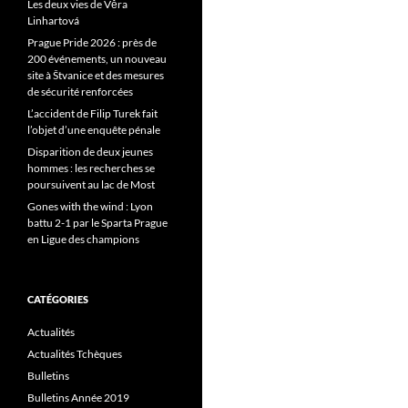
Les deux vies de Věra
Linhartová
Prague Pride 2026 : près de
200 événements, un nouveau
site à Štvanice et des mesures
de sécurité renforcées
L’accident de Filip Turek fait
l’objet d’une enquête pénale
Disparition de deux jeunes
hommes : les recherches se
poursuivent au lac de Most
Gones with the wind : Lyon
battu 2-1 par le Sparta Prague
en Ligue des champions
CATÉGORIES
Actualités
Actualités Tchèques
Bulletins
Bulletins Année 2019