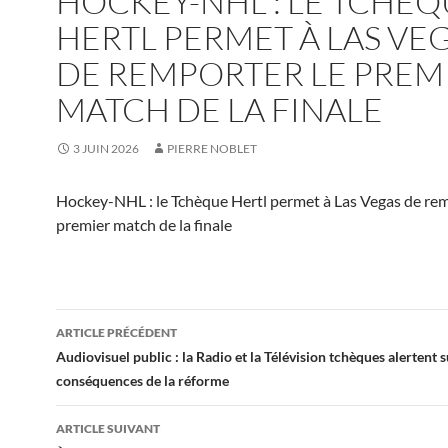
HOCKEY-NHL : LE TCHÈQ
HERTL PERMET À LAS VE
DE REMPORTER LE PREM
MATCH DE LA FINALE
3 JUIN 2026
PIERRE NOBLET
Hockey-NHL : le Tchèque Hertl permet à Las Vegas de rem
premier match de la finale
Navigation
ARTICLE PRÉCÉDENT
des
Audiovisuel public : la Radio et la Télévision tchèques alertent s
conséquences de la réforme
articles
ARTICLE SUIVANT