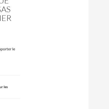
UE
GAS
IER
porter le
ur les