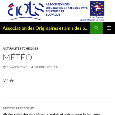
Aller
au
contenu
Recherche
Association des Originaires et amis des pays Tchèques et Slovaque
MENU
PRINCI
ACTUALITÉS TCHÈQUES
MÉTÉO
16 AVRIL 2026
PIERRE NOBLET
Météo
Navigation
ARTICLE PRÉCÉDENT
Visites spéciales de châteaux, palais et autres pour la Journée