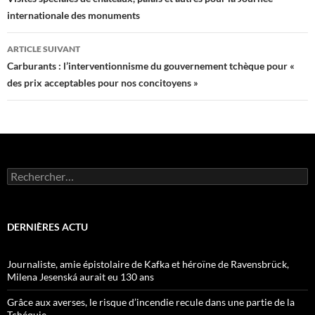
des
internationale des monuments
articles
ARTICLE SUIVANT
Carburants : l’interventionnisme du gouvernement tchèque pour «
des prix acceptables pour nos concitoyens »
Rechercher :
DERNIÈRES ACTU
Journaliste, amie épistolaire de Kafka et héroïne de Ravensbrück,
Milena Jesenská aurait eu 130 ans
Grâce aux averses, le risque d’incendie recule dans une partie de la
Tchéquie