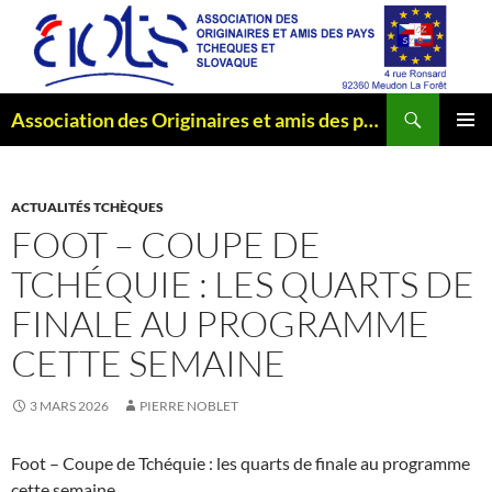
Aller
au
contenu
Recherche
Association des Originaires et amis des pays Tchèques et Slovaque
MENU
PRINCI
ACTUALITÉS TCHÈQUES
FOOT – COUPE DE
TCHÉQUIE : LES QUARTS DE
FINALE AU PROGRAMME
CETTE SEMAINE
3 MARS 2026
PIERRE NOBLET
Foot – Coupe de Tchéquie : les quarts de finale au programme
cette semaine