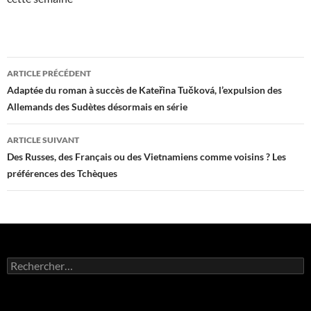
Navigation
ARTICLE PRÉCÉDENT
des
Adaptée du roman à succès de Kateřina Tučková, l’expulsion des
Allemands des Sudètes désormais en série
articles
ARTICLE SUIVANT
Des Russes, des Français ou des Vietnamiens comme voisins ? Les
préférences des Tchèques
Rechercher :