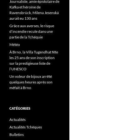
Journaliste, amie épistolaire de
Kafka et héroïne de
Ravensbrück, Milena Jesenská
aurait eu 130 ans
Grâce aux averses, le risque
d’incendie recule dans une
partie de la Tchéquie
Météo
À Brno, la Villa Tugendhat fête
les 25 ans de son inscription
sur la prestigieuse liste de
l’UNESCO
Un voleur de bijoux arrêté
quelques heures après son
méfait à Brno
CATÉGORIES
Actualités
Actualités Tchèques
Bulletins