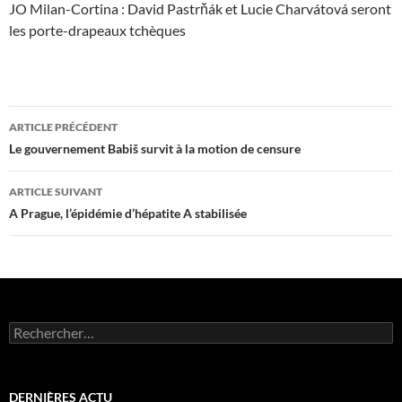
JO Milan-Cortina : David Pastrňák et Lucie Charvátová seront
les porte-drapeaux tchèques
Navigation
ARTICLE PRÉCÉDENT
des
Le gouvernement Babiš survit à la motion de censure
articles
ARTICLE SUIVANT
A Prague, l’épidémie d’hépatite A stabilisée
Rechercher :
DERNIÈRES ACTU