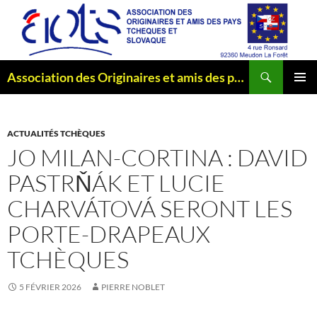
Aller
au
contenu
Recherche
Association des Originaires et amis des pays Tchèques et Slovaque
MENU
PRINCI
ACTUALITÉS TCHÈQUES
JO MILAN-CORTINA : DAVID
PASTRŇÁK ET LUCIE
CHARVÁTOVÁ SERONT LES
PORTE-DRAPEAUX
TCHÈQUES
5 FÉVRIER 2026
PIERRE NOBLET