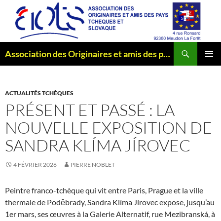
Aller
au
contenu
Recherche
Association des Originaires et amis des pays Tchèques et Slovaque
MENU
PRINCI
ACTUALITÉS TCHÈQUES
PRÉSENT ET PASSÉ : LA
NOUVELLE EXPOSITION DE
SANDRA KLÍMA JÍROVEC
4 FÉVRIER 2026
PIERRE NOBLET
Peintre franco-tchèque qui vit entre Paris, Prague et la ville
thermale de Poděbrady, Sandra Klíma Jírovec expose, jusqu’au
1er mars, ses œuvres à la Galerie Alternatif, rue Mezibranská, à