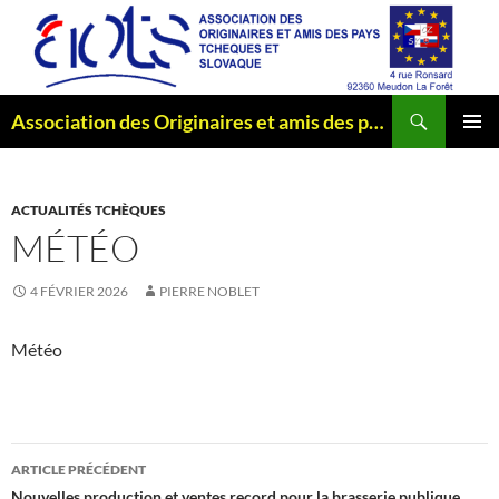
Aller
au
contenu
Recherche
Association des Originaires et amis des pays Tchèques et Slovaque
MENU
PRINCI
ACTUALITÉS TCHÈQUES
MÉTÉO
4 FÉVRIER 2026
PIERRE NOBLET
Météo
Navigation
ARTICLE PRÉCÉDENT
Nouvelles production et ventes record pour la brasserie publique