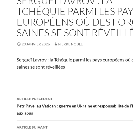
SERGUEÏ LAVROV : LA
TCHÉQUIE PARMI LES PA
EUROPÉENS OÙ DES FOR
SAINES SE SONT RÉVEILL
20 JANVIER 2026
PIERRE NOBLET
Sergueï Lavrov : la Tchéquie parmi les pays européens où 
saines se sont réveillées
Navigation
ARTICLE PRÉCÉDENT
des
Petr Pavel au Vatican : guerre en Ukraine et responsabilité de l’
aux abus
articles
ARTICLE SUIVANT