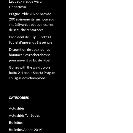
Les deux vies de Věra
Linhartová
Prague Pride 2026 : près de
200 événements, un nouveau
site à Štvanice et des mesures
de sécurité renforcées
L’accident de Filip Turek fait
l’objet d’une enquête pénale
Disparition de deux jeunes
hommes : les recherches se
poursuivent au lac de Most
Gones with the wind : Lyon
battu 2-1 par le Sparta Prague
en Ligue des champions
CATÉGORIES
Actualités
Actualités Tchèques
Bulletins
Bulletins Année 2019