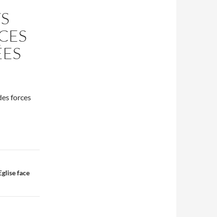
YS
CES
ÉES
des forces
Eglise face