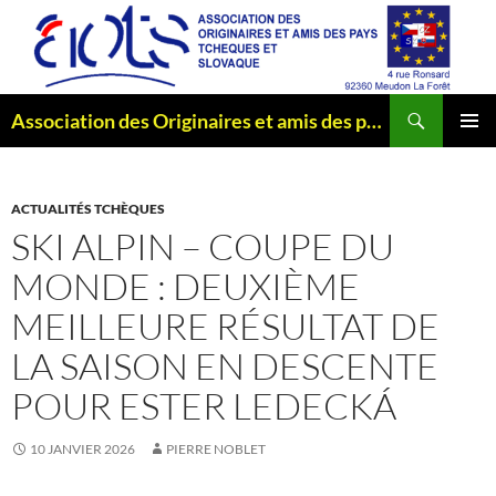
Aller
au
contenu
Recherche
Association des Originaires et amis des pays Tchèques et Slovaque
MENU
PRINCI
ACTUALITÉS TCHÈQUES
SKI ALPIN – COUPE DU
MONDE : DEUXIÈME
MEILLEURE RÉSULTAT DE
LA SAISON EN DESCENTE
POUR ESTER LEDECKÁ
10 JANVIER 2026
PIERRE NOBLET