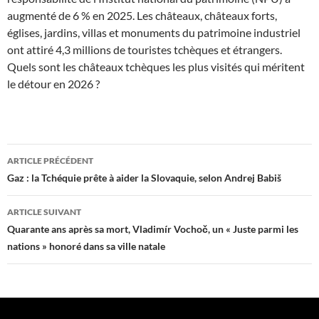
augmenté de 6 % en 2025. Les châteaux, châteaux forts,
églises, jardins, villas et monuments du patrimoine industriel
ont attiré 4,3 millions de touristes tchèques et étrangers.
Quels sont les châteaux tchèques les plus visités qui méritent
le détour en 2026 ?
Navigation
ARTICLE PRÉCÉDENT
des
Gaz : la Tchéquie prête à aider la Slovaquie, selon Andrej Babiš
articles
ARTICLE SUIVANT
Quarante ans après sa mort, Vladimír Vochoč, un « Juste parmi les
nations » honoré dans sa ville natale