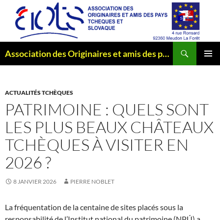
Aller
au
contenu
Recherche
Association des Originaires et amis des pays Tchèques et Slovaque
MENU
PRINCI
ACTUALITÉS TCHÈQUES
PATRIMOINE : QUELS SONT
LES PLUS BEAUX CHÂTEAUX
TCHÈQUES À VISITER EN
2026 ?
8 JANVIER 2026
PIERRE NOBLET
La fréquentation de la centaine de sites placés sous la
responsabilité de l’Institut national du patrimoine (NPÚ) a