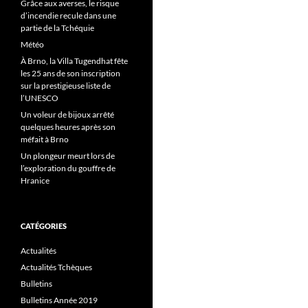
Grâce aux averses, le risque
d’incendie recule dans une
partie de la Tchéquie
Météo
À Brno, la Villa Tugendhat fête
les 25 ans de son inscription
sur la prestigieuse liste de
l’UNESCO
Un voleur de bijoux arrêté
quelques heures après son
méfait à Brno
Un plongeur meurt lors de
l’exploration du gouffre de
Hranice
CATÉGORIES
Actualités
Actualités Tchèques
Bulletins
Bulletins Année 2019