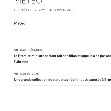
MÉTÉO
13 DÉCEMBRE 2025
PIERRE NOBLET
Météo
Navigation
ARTICLE PRÉCÉDENT
des
Le Premier ministre sortant fait son bilan et appelle à ne pas a
l’Ukraine
articles
ARTICLE SUIVANT
Une grande collection de statuettes néolithiques exposée à Brn