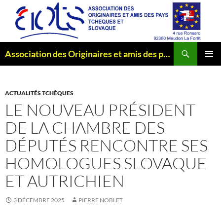
Aller
au
contenu
Recherche
Association des Originaires et amis des pays Tchèques et Slovaque
MENU
PRINCI
ACTUALITÉS TCHÈQUES
LE NOUVEAU PRÉSIDENT
DE LA CHAMBRE DES
DÉPUTÉS RENCONTRE SES
HOMOLOGUES SLOVAQUE
ET AUTRICHIEN
3 DÉCEMBRE 2025
PIERRE NOBLET