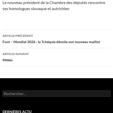
Le nouveau président de la Chambre des députés rencontre
ses homologues slovaque et autrichien
Navigation
ARTICLE PRÉCÉDENT
des
Foot – Mondial 2026 : la Tchéquie dévoile son nouveau maillot
articles
ARTICLE SUIVANT
Météo
Rechercher :
DERNIÈRES ACTU