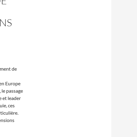
DE
ONS
ement de
 en Europe
, le passage
 et leader
ie, ces
ticulière.
ensions