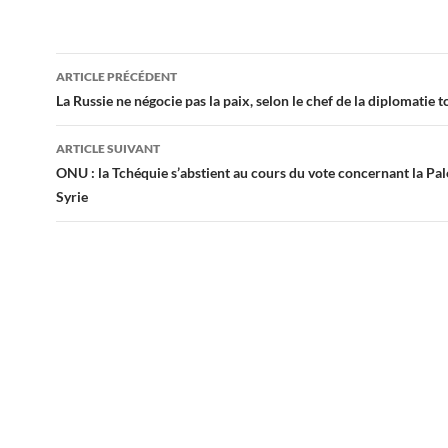
Navigation
ARTICLE PRÉCÉDENT
des
La Russie ne négocie pas la paix, selon le chef de la diplomatie 
articles
ARTICLE SUIVANT
ONU : la Tchéquie s’abstient au cours du vote concernant la Pale
Syrie