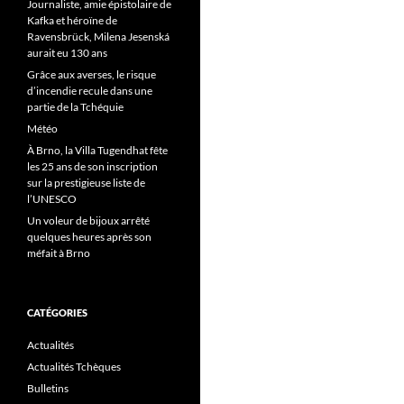
Journaliste, amie épistolaire de
Kafka et héroïne de
Ravensbrück, Milena Jesenská
aurait eu 130 ans
Grâce aux averses, le risque
d’incendie recule dans une
partie de la Tchéquie
Météo
À Brno, la Villa Tugendhat fête
les 25 ans de son inscription
sur la prestigieuse liste de
l’UNESCO
Un voleur de bijoux arrêté
quelques heures après son
méfait à Brno
CATÉGORIES
Actualités
Actualités Tchèques
Bulletins