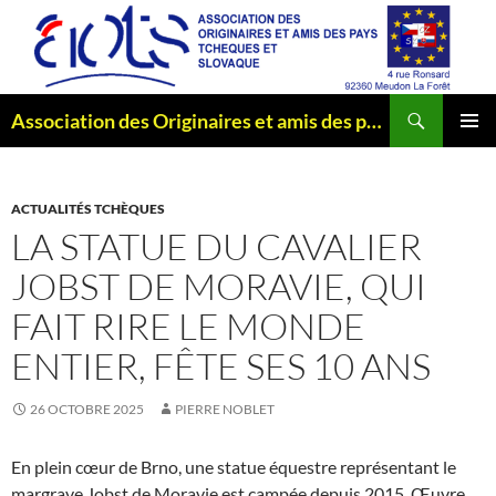
Aller
au
contenu
Recherche
Association des Originaires et amis des pays Tchèques et Slovaque
MENU
PRINCI
ACTUALITÉS TCHÈQUES
LA STATUE DU CAVALIER
JOBST DE MORAVIE, QUI
FAIT RIRE LE MONDE
ENTIER, FÊTE SES 10 ANS
26 OCTOBRE 2025
PIERRE NOBLET
En plein cœur de Brno, une statue équestre représentant le
margrave Jobst de Moravie est campée depuis 2015. Œuvre