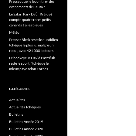
Presse : quelle leçon tirer des
événements de Ceuta ?
Le Safari Park Dvůr Králové
compte quatre rares petits
canards à ailes bleues
Météo
Presse : Blesk reste le quotidien
tchèque le plus lu, malgré un
recul, avec 421 000 lecteurs
Le hockeyeur David Pastrňák
reste le sportif tchèque le
mieux payé selon Forbes
CATÉGORIES
Actualités
Actualités Tchèques
Bulletins
Bulletins Année 2019
Bulletins Année 2020