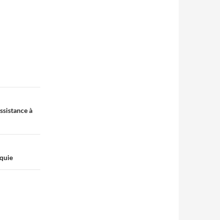
assistance à
équie