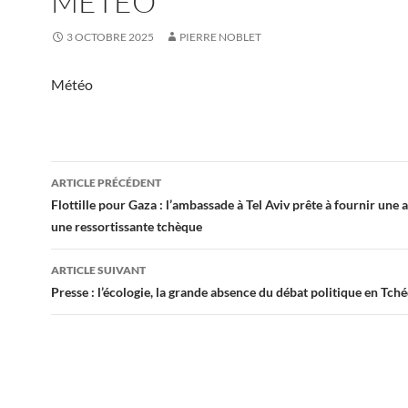
MÉTÉO
3 OCTOBRE 2025
PIERRE NOBLET
Météo
Navigation
ARTICLE PRÉCÉDENT
des
Flottille pour Gaza : l’ambassade à Tel Aviv prête à fournir une 
une ressortissante tchèque
articles
ARTICLE SUIVANT
Presse : l’écologie, la grande absence du débat politique en Tch