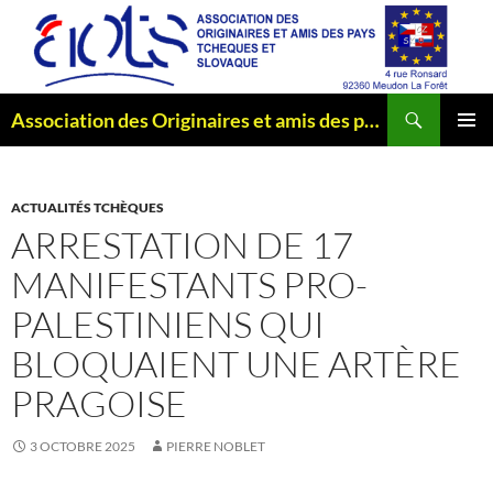
Aller
au
contenu
Recherche
Association des Originaires et amis des pays Tchèques et Slovaque
MENU
PRINCI
ACTUALITÉS TCHÈQUES
ARRESTATION DE 17
MANIFESTANTS PRO-
PALESTINIENS QUI
BLOQUAIENT UNE ARTÈRE
PRAGOISE
3 OCTOBRE 2025
PIERRE NOBLET