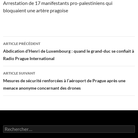
Arrestation de 17 manifestants pro-palestiniens qui
bloquaient une artère pragoise
Navigation
ARTICLE PRÉCÉDENT
des
Abdication d’Henri de Luxembourg : quand le grand-duc se confiait à
Radio Prague International
articles
ARTICLE SUIVANT
Mesures de sécurité renforcées à l’aéroport de Prague après une
menace anonyme concernant des drones
Rechercher :