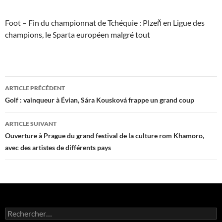
Foot – Fin du championnat de Tchéquie : Plzeň en Ligue des
champions, le Sparta européen malgré tout
Navigation
ARTICLE PRÉCÉDENT
des
Golf : vainqueur à Évian, Sára Kousková frappe un grand coup
articles
ARTICLE SUIVANT
Ouverture à Prague du grand festival de la culture rom Khamoro,
avec des artistes de différents pays
Rechercher :