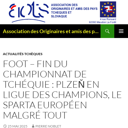
Aller
au
contenu
Recherche
Association des Originaires et amis des pays Tchèques et Slovaque
MENU
PRINCI
ACTUALITÉS TCHÈQUES
FOOT – FIN DU
CHAMPIONNAT DE
TCHÉQUIE : PLZEŇ EN
LIGUE DES CHAMPIONS, LE
SPARTA EUROPÉEN
MALGRÉ TOUT
25 MAI 2025
PIERRE NOBLET