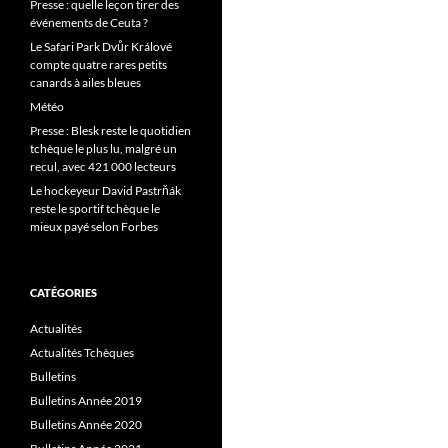
Presse : quelle leçon tirer des
événements de Ceuta ?
Le Safari Park Dvůr Králové
compte quatre rares petits
canards à ailes bleues
Météo
Presse : Blesk reste le quotidien
tchèque le plus lu, malgré un
recul, avec 421 000 lecteurs
Le hockeyeur David Pastrňák
reste le sportif tchèque le
mieux payé selon Forbes
CATÉGORIES
Actualités
Actualités Tchèques
Bulletins
Bulletins Année 2019
Bulletins Année 2020