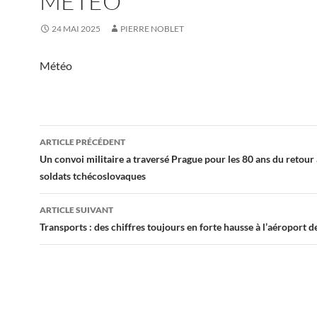
MÉTÉO
24 MAI 2025
PIERRE NOBLET
Météo
Navigation
ARTICLE PRÉCÉDENT
des
Un convoi militaire a traversé Prague pour les 80 ans du retour
soldats tchécoslovaques
articles
ARTICLE SUIVANT
Transports : des chiffres toujours en forte hausse à l’aéroport 