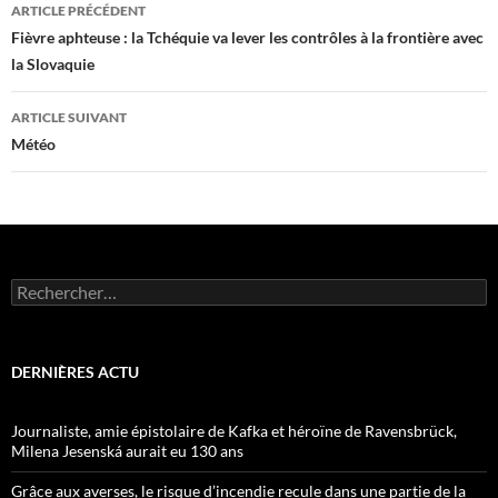
Navigation
ARTICLE PRÉCÉDENT
des
Fièvre aphteuse : la Tchéquie va lever les contrôles à la frontière avec
la Slovaquie
articles
ARTICLE SUIVANT
Météo
Rechercher :
DERNIÈRES ACTU
Journaliste, amie épistolaire de Kafka et héroïne de Ravensbrück,
Milena Jesenská aurait eu 130 ans
Grâce aux averses, le risque d’incendie recule dans une partie de la