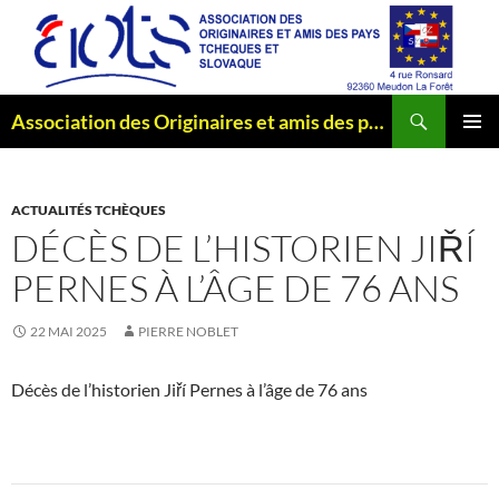
Aller
au
contenu
Recherche
Association des Originaires et amis des pays Tchèques et Slovaque
MENU
PRINCI
ACTUALITÉS TCHÈQUES
DÉCÈS DE L’HISTORIEN JIŘÍ
PERNES À L’ÂGE DE 76 ANS
22 MAI 2025
PIERRE NOBLET
Décès de l’historien Jiří Pernes à l’âge de 76 ans