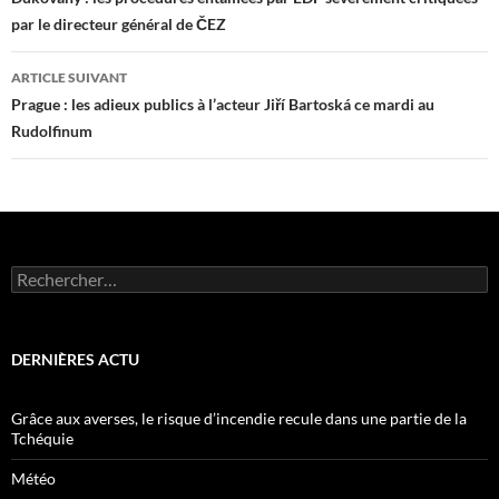
des
par le directeur général de ČEZ
articles
ARTICLE SUIVANT
Prague : les adieux publics à l’acteur Jiří Bartoská ce mardi au
Rudolfinum
Rechercher :
DERNIÈRES ACTU
Grâce aux averses, le risque d’incendie recule dans une partie de la
Tchéquie
Météo