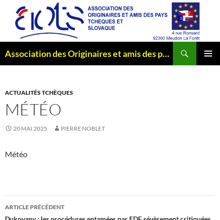
Aller
au
contenu
Recherche
Association des Originaires et amis des pays Tchèques et Slovaque
MENU
PRINCI
ACTUALITÉS TCHÈQUES
MÉTÉO
20 MAI 2025
PIERRE NOBLET
Météo
Navigation
ARTICLE PRÉCÉDENT
Dukovany : les procédures entamées par EDF sévèrement critiquées