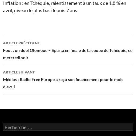
Inflation : en Tchéquie, ralentissement à un taux de 1,8 % en
avril, niveau le plus bas depuis 7 ans
Navigation
ARTICLE PRÉCÉDENT
des
Foot : un duel Olomouc – Sparta en finale de la coupe de Tchéquie, ce
mercredi soir
articles
ARTICLE SUIVANT
Médias : Radio Free Europe a reçu son financement pour le mois
d’avril
Rechercher :