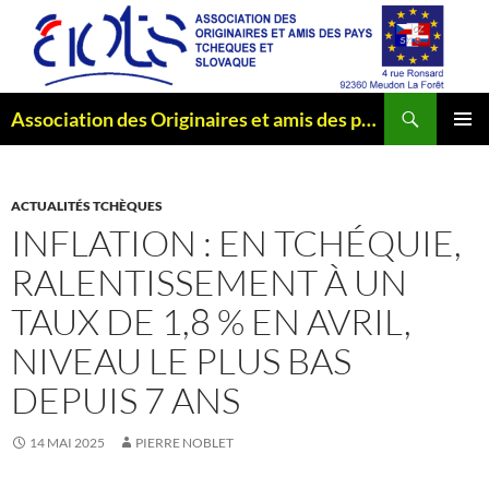
Aller
au
contenu
Recherche
Association des Originaires et amis des pays Tchèques et Slovaque
MENU
PRINCI
ACTUALITÉS TCHÈQUES
INFLATION : EN TCHÉQUIE,
RALENTISSEMENT À UN
TAUX DE 1,8 % EN AVRIL,
NIVEAU LE PLUS BAS
DEPUIS 7 ANS
14 MAI 2025
PIERRE NOBLET