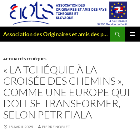
Aller
au
contenu
Recherche
Association des Originaires et amis des pays Tchèques et Slovaque
MENU
PRINCI
ACTUALITÉS TCHÈQUES
« LA TCHÉQUIE À LA
CROISÉE DES CHEMINS »,
COMME UNE EUROPE QUI
DOIT SE TRANSFORMER,
SELON PETR FIALA
15 AVRIL 2025
PIERRE NOBLET