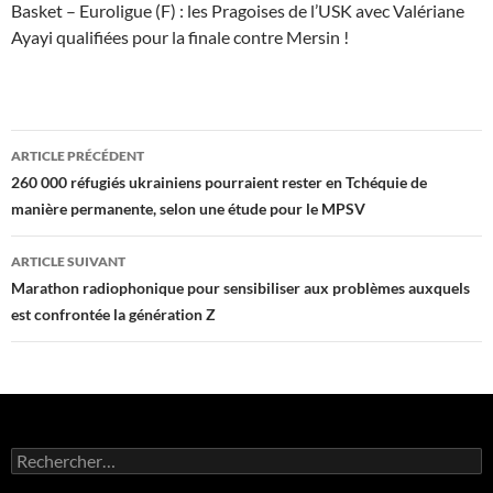
Basket – Euroligue (F) : les Pragoises de l’USK avec Valériane
Ayayi qualifiées pour la finale contre Mersin !
Navigation
ARTICLE PRÉCÉDENT
des
260 000 réfugiés ukrainiens pourraient rester en Tchéquie de
manière permanente, selon une étude pour le MPSV
articles
ARTICLE SUIVANT
Marathon radiophonique pour sensibiliser aux problèmes auxquels
est confrontée la génération Z
Rechercher :