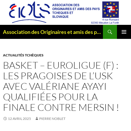
Aller
au
contenu
Recherche
Association des Originaires et amis des pays Tchèques et Slovaque
MENU
PRINCI
ACTUALITÉS TCHÈQUES
BASKET – EUROLIGUE (F) :
LES PRAGOISES DE L’USK
AVEC VALÉRIANE AYAYI
QUALIFIÉES POUR LA
FINALE CONTRE MERSIN !
12 AVRIL 2025
PIERRE NOBLET