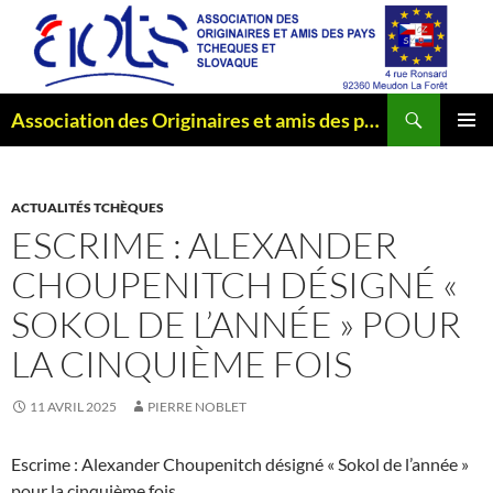
Aller
au
contenu
Recherche
Association des Originaires et amis des pays Tchèques et Slovaque
MENU
PRINCI
ACTUALITÉS TCHÈQUES
ESCRIME : ALEXANDER
CHOUPENITCH DÉSIGNÉ «
SOKOL DE L’ANNÉE » POUR
LA CINQUIÈME FOIS
11 AVRIL 2025
PIERRE NOBLET
Escrime : Alexander Choupenitch désigné « Sokol de l’année »
pour la cinquième fois