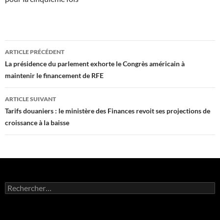
Navigation
ARTICLE PRÉCÉDENT
des
La présidence du parlement exhorte le Congrès américain à
maintenir le financement de RFE
articles
ARTICLE SUIVANT
Tarifs douaniers : le ministère des Finances revoit ses projections de
croissance à la baisse
Rechercher :