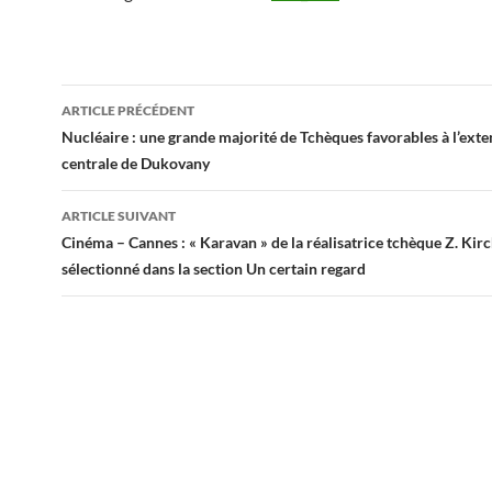
Navigation
ARTICLE PRÉCÉDENT
des
Nucléaire : une grande majorité de Tchèques favorables à l’exte
centrale de Dukovany
articles
ARTICLE SUIVANT
Cinéma – Cannes : « Karavan » de la réalisatrice tchèque Z. Ki
sélectionné dans la section Un certain regard