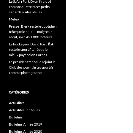
Le Safari Park Dvůr Králové
compte quatre rares petits
canards à ailes bleues
Météo
Presse : Blesk reste le quotidien
tchèque le plus lu, malgré un
recul, avec 421 000 lecteurs
Le hockeyeur David Pastrňák
reste le sportif tchèque le
mieux payé selon Forbes
Le président tchèque rejoint le
Club des journalistes sportifs
comme photographe
CATÉGORIES
Actualités
Actualités Tchèques
Bulletins
Bulletins Année 2019
Bulletins Année 2020