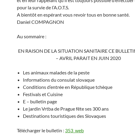
et en leur rappelant qu’il est toujours possible d’effectue
pour la survie de l’A.O.T.S.
A bientôt en espérant vous revoir tous en bonne santé.
Daniel COMPAGNON
Au sommaire :
EN RAISON DE LA SITUATION SANITAIRE CE BULLET
– AVRIL PARAIT EN JUIN 2020
Les animaux malades de la peste
Informations du consulat slovaque
Conditions d’entrée en République tchèque
Festivals et Cuisine
E – bulletin page
Le jardin Vrtba de Prague fête ses 300 ans
Destinations touristiques des Slovaques
Télécharger le bulletin :
353_web