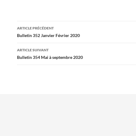
Navigation
ARTICLE PRÉCÉDENT
des
Bulletin 352 Janvier Février 2020
articles
ARTICLE SUIVANT
Bulletin 354 Mai à septembre 2020