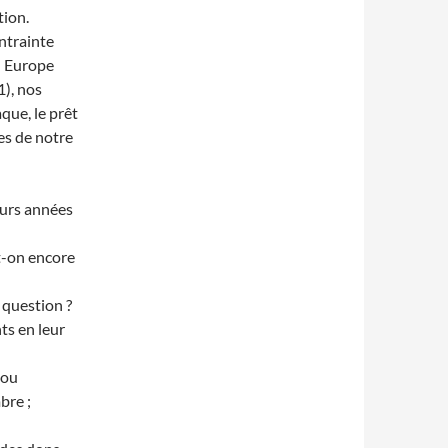
tion.
ontrainte
n Europe
), nos
aque, le prêt
les de notre
eurs années
ut-on encore
 question ?
s en leur
 ou
bre ;