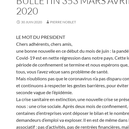
BULLETIN 353 MARS AVRI
2020
30 JUIN 2020
PIERRE NOBLET
LE MOT DU PRESIDENT
Chers adhérents, chers amis,
une bonne nouvelle en ce début du mois de juin : la pand
Covid-19 est en nette régression dans notre pays. Cette 
période de confinement se termine et nous espérons que, 
tous, vous l’avez vécue sans problème de santé.
Mais n’oublions pas que le coronavirus n’a pas disparu c
et continuons à respecter les gestes barrières, pour évite
seconde vague de l’épidémie.
La crise sanitaire en extinction, une nouvelle crise se pré
nous : une crise sociale. Après deux mois de confinement,
centaines d’entreprises vont déposer le bilan et le nombr
demandeurs d’emploi va exploser. Il en est de même dans
associatif : pas d’activités, pas de rentrées financières, ma