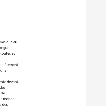
L
émie due au
longue
toutes et
omplètement
r une
sente devant
 des
e de
 le monde
is des