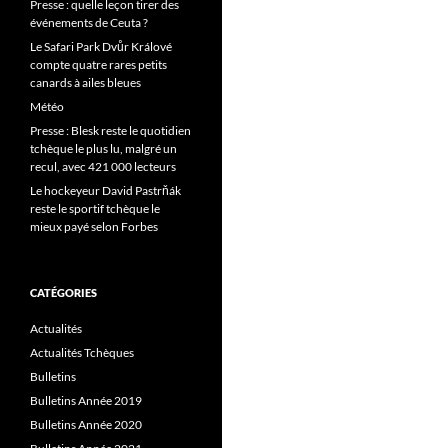
Presse : quelle leçon tirer des
événements de Ceuta ?
Le Safari Park Dvůr Králové
compte quatre rares petits
canards à ailes bleues
Météo
Presse : Blesk reste le quotidien
tchèque le plus lu, malgré un
recul, avec 421 000 lecteurs
Le hockeyeur David Pastrňák
reste le sportif tchèque le
mieux payé selon Forbes
CATÉGORIES
Actualités
Actualités Tchèques
Bulletins
Bulletins Année 2019
Bulletins Année 2020