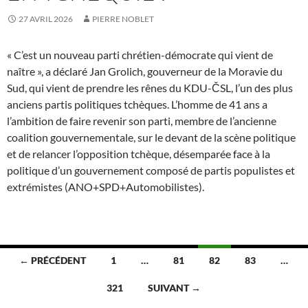
27 AVRIL 2026
PIERRE NOBLET
« C’est un nouveau parti chrétien-démocrate qui vient de
naître », a déclaré Jan Grolich, gouverneur de la Moravie du
Sud, qui vient de prendre les rênes du KDU-ČSL, l’un des plus
anciens partis politiques tchèques. L’homme de 41 ans a
l’ambition de faire revenir son parti, membre de l’ancienne
coalition gouvernementale, sur le devant de la scène politique
et de relancer l’opposition tchèque, désemparée face à la
politique d’un gouvernement composé de partis populistes et
extrémistes (ANO+SPD+Automobilistes).
Navigation
← PRÉCÉDENT
1
…
81
82
83
…
des
321
SUIVANT →
articles