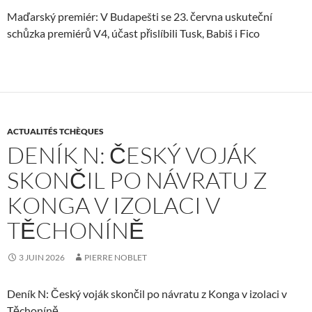
Maďarský premiér: V Budapešti se 23. června uskuteční
schůzka premiérů V4, účast přislíbili Tusk, Babiš i Fico
ACTUALITÉS TCHÈQUES
DENÍK N: ČESKÝ VOJÁK
SKONČIL PO NÁVRATU Z
KONGA V IZOLACI V
TĚCHONÍNĚ
3 JUIN 2026
PIERRE NOBLET
Deník N: Český voják skončil po návratu z Konga v izolaci v
Těchoníně