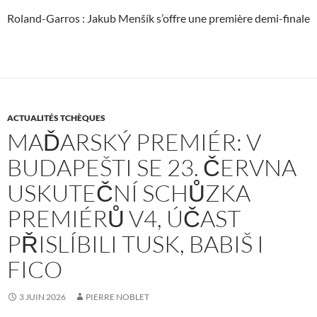
Roland-Garros : Jakub Menšík s’offre une première demi-finale
ACTUALITÉS TCHÈQUES
MAĎARSKÝ PREMIÉR: V
BUDAPEŠTI SE 23. ČERVNA
USKUTEČNÍ SCHŮZKA
PREMIÉRŮ V4, ÚČAST
PŘISLÍBILI TUSK, BABIŠ I
FICO
3 JUIN 2026
PIERRE NOBLET