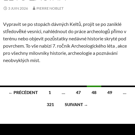
3 JUIN 2026
PIERRE NOBLET
Vypravit se po stopách dávných Keltů, projít se po zaniklé
středověké vesnici, nahlédnout do práce archeologů přímo v
terénu nebo objevit pozůstatky nedávné historie skryté pod
povrchem. To vše nabízí 7. ročník Archeologického léta , akce
pro všechny milovníky historie, archeologie a poznávání
neobvyklých míst.
Navigation
← PRÉCÉDENT
1
…
47
48
49
…
des
321
SUIVANT →
articles