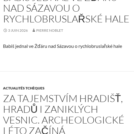
NAD SÁZAVOU O
RYCHLOBRUSLAŘSKÉ HALE
3 JUIN 2026
PIERRE NOBLET
Babiš jednal ve Žďáru nad Sázavou o rychlobruslařské hale
ACTUALITÉS TCHÈQUES
ZA TAJEMSTVÍM HRADIŠŤ,
HRADŮ I ZANIKLÝCH
VESNIC. ARCHEOLOGICKÉ
LÉTO ZAČÍNÁ