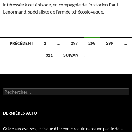
intéressée à cet épisode, en compagnie de l’historien Paul
Lenormand, spécialiste de l’armée tchécoslovaque.
Navigation
← PRÉCÉDENT
1
…
297
298
299
…
des
321
SUIVANT →
articles
Rechercher :
DERNIÈRES ACTU
Grâce aux averses, le risque d’incendie recule dans une partie de la