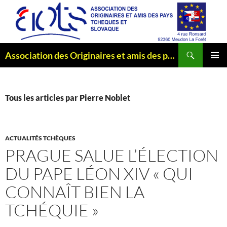
Aller
au
contenu
Recherche
Association des Originaires et amis des pays Tchèques et Slovaque
MENU
PRINCI
Tous les articles par Pierre Noblet
ACTUALITÉS TCHÈQUES
PRAGUE SALUE L’ÉLECTION
DU PAPE LÉON XIV « QUI
CONNAÎT BIEN LA
TCHÉQUIE »