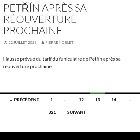
PETŘÍN APRÈS SA
RÉOUVERTURE
PROCHAINE
22 JUILLET 2026
PIERRE NOBLET
Hausse prévue du tarif du funiculaire de Petřín après sa
réouverture prochaine
Navigation
← PRÉCÉDENT
1
…
12
13
14
…
des
321
SUIVANT →
articles